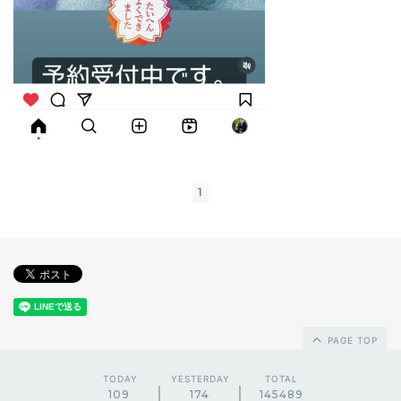
1
PAGE TOP
TODAY
YESTERDAY
TOTAL
109
174
145489