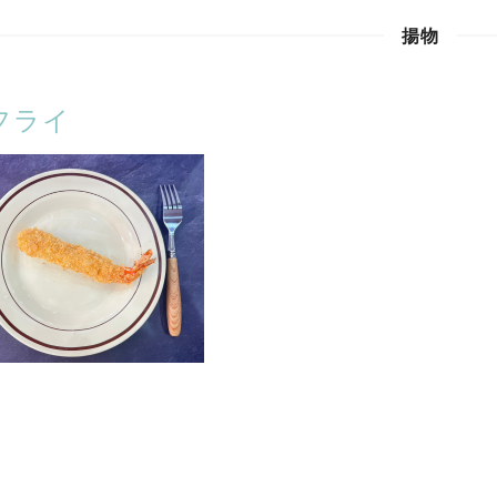
揚物
フライ